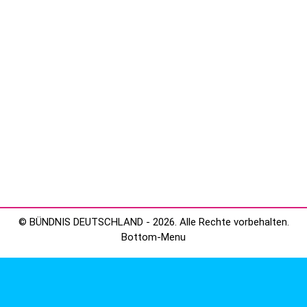
Landtagswahl 2026 – Bist du dabei?
Landesverband
,
Sachsen-Anhalt
Von
Claudius Borgmann
Mai 14, 2025
Enttäuscht von der Ampel, enttäuscht von der
Europawahl, enttäuscht von der neuen GroKo-
Regierung, die sich bereits vor Amtsantritt nur mit
Unterstützung der Öko-Sozialisten über Wasser
hält? Verstehen wir, denn wir…
© BÜNDNIS DEUTSCHLAND - 2026. Alle Rechte vorbehalten.
Bottom-Menu